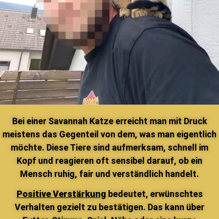
Bei einer Savannah Katze erreicht man mit Druck
meistens das Gegenteil von dem, was man eigentlich
möchte. Diese Tiere sind aufmerksam, schnell im
Kopf und reagieren oft sensibel darauf, ob ein
Mensch ruhig, fair und verständlich handelt.
Positive Verstärkung
bedeutet, erwünschtes
Verhalten gezielt zu bestätigen. Das kann über