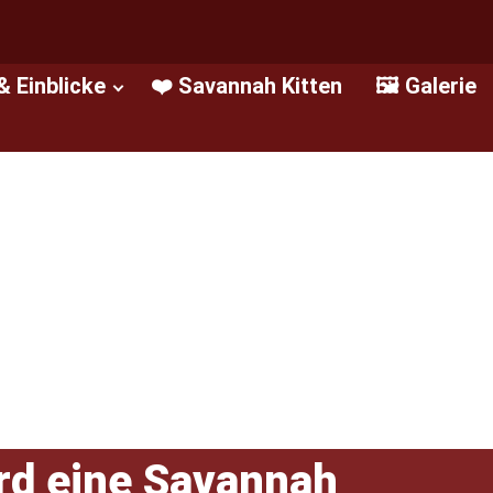
& Einblicke
❤️ Savannah Kitten
🖼️ Galerie
rd eine Savannah