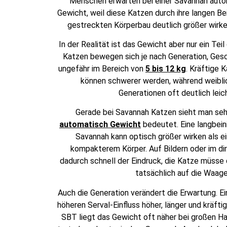
Menschen erwarten bei einer Savannah auto
Gewicht, weil diese Katzen durch ihre langen B
gestreckten Körperbau deutlich größer wirke
In der Realität ist das Gewicht aber nur ein Tei
Katzen bewegen sich je nach Generation, Gesc
ungefähr im Bereich von
5 bis 12 kg
. Kräftige 
können schwerer werden, während weibli
Generationen oft deutlich leich
Gerade bei Savannah Katzen sieht man seh
automatisch Gewicht
bedeutet. Eine langbein
Savannah kann optisch größer wirken als e
kompakterem Körper. Auf Bildern oder im di
dadurch schnell der Eindruck, die Katze müsse 
tatsächlich auf die Waage
Auch die Generation verändert die Erwartung. E
höheren Serval-Einfluss höher, länger und kräfti
SBT liegt das Gewicht oft näher bei großen Ha