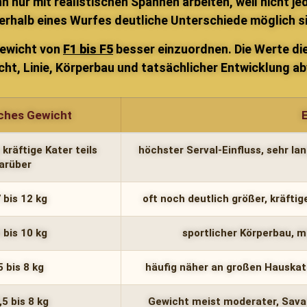
n nur mit realistischen Spannen arbeiten, weil nicht j
erhalb eines Wurfes deutliche Unterschiede möglich s
Gewicht von
F1 bis F5
besser einzuordnen. Die Werte die
ht, Linie, Körperbau und tatsächlicher Entwicklung a
sches Gewicht
, kräftige Kater teils
höchster Serval-Einfluss, sehr la
arüber
 bis 12 kg
oft noch deutlich größer, kräfti
 bis 10 kg
sportlicher Körperbau, m
5 bis 8 kg
häufig näher an großen Hauskatz
,5 bis 8 kg
Gewicht meist moderater, Savan