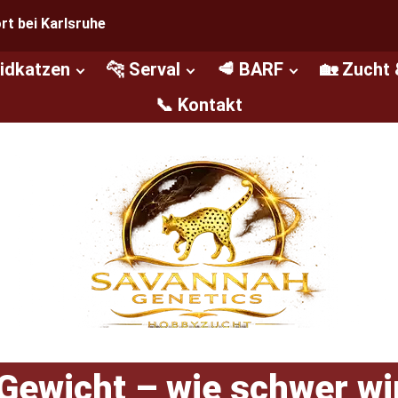
t bei Karlsruhe
ridkatzen
🐆 Serval
🥩 BARF
🏡 Zucht 
📞 Kontakt
Gewicht – wie schwer wi