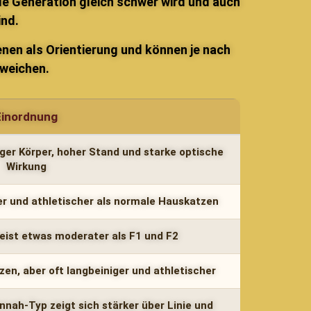
ede Generation gleich schwer wird und auch
ind.
nen als Orientierung und können je nach
bweichen.
Einordnung
nger Körper, hoher Stand und starke optische
Wirkung
ger und athletischer als normale Hauskatzen
eist etwas moderater als F1 und F2
en, aber oft langbeiniger und athletischer
nah-Typ zeigt sich stärker über Linie und