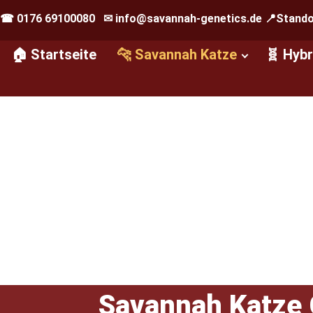
☎ 0176 69100080 ✉ info@savannah-genetics.de 📍Standor
🏠 Startseite
🐆 Savannah Katze
🧬 Hyb
Savannah Katze 