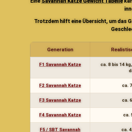
Eine
Savannah Katze Gewicht Tabelle
kan
inn
Trotzdem hilft eine Übersicht, um das 
Geschlec
Generation
Realisti
F1 Savannah Katze
ca. 8 bis 14 kg
d
F2 Savannah Katze
ca. 7
F3 Savannah Katze
ca. 6
F4 Savannah Katze
ca. 
F5 / SBT Savannah
ca. 4