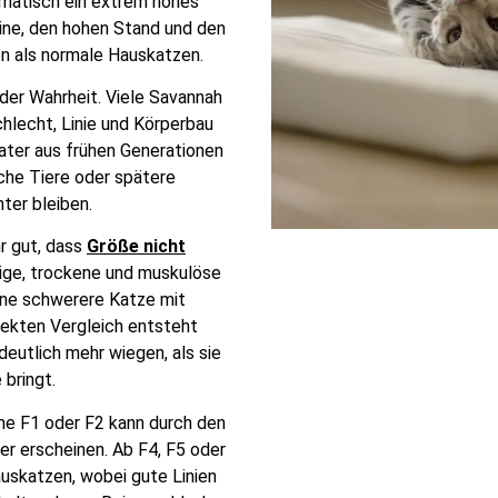
matisch ein extrem hohes
eine, den hohen Stand und den
n als normale Hauskatzen.
l der Wahrheit. Viele Savannah
hlecht, Linie und Körperbau
Kater aus frühen Generationen
che Tiere oder spätere
ter bleiben.
r gut, dass
Größe nicht
ige, trockene und muskulöse
ine schwerere Katze mit
rekten Vergleich entsteht
deutlich mehr wiegen, als sie
 bringt.
ine F1 oder F2 kann durch den
ger erscheinen. Ab F4, F5 oder
uskatzen, wobei gute Linien